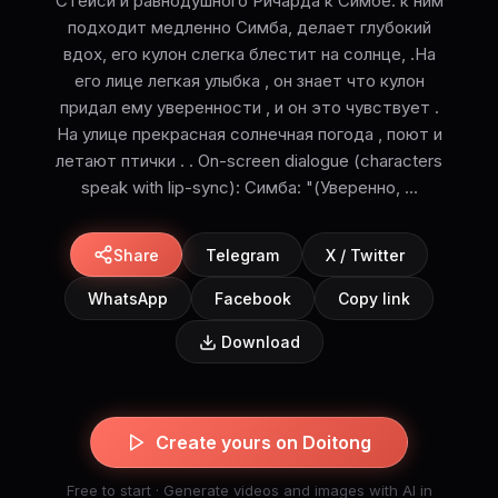
Стейси и равнодушного Ричарда к Симбе. к ним
подходит медленно Симба, делает глубокий
вдох, его кулон слегка блестит на солнце, .На
его лице легкая улыбка , он знает что кулон
придал ему уверенности , и он это чувствует .
На улице прекрасная солнечная погода , поют и
летают птички . . On-screen dialogue (characters
speak with lip-sync): Симба: "(Уверенно, ...
Share
Telegram
X / Twitter
WhatsApp
Facebook
Copy link
Download
Create yours on Doitong
Free to start · Generate videos and images with AI in