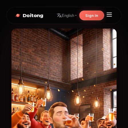
Doitong
Sign In
English