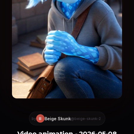
Beige Skunk
B
by
@beige-skunk-2
Video animation - 2026-05-08