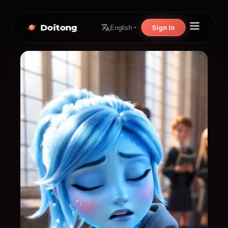
Doitong
Sign In
English