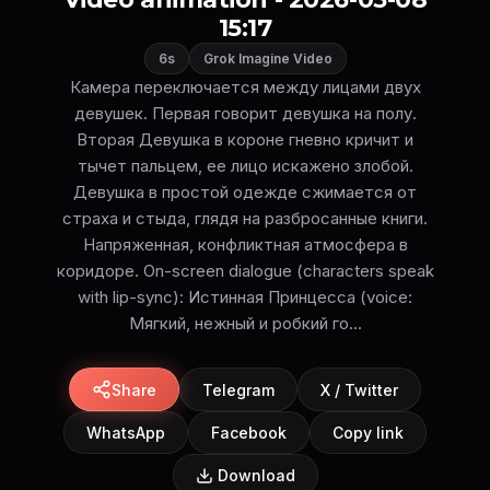
15:17
6s
Grok Imagine Video
Камера переключается между лицами двух
девушек. Первая говорит девушка на полу.
Вторая Девушка в короне гневно кричит и
тычет пальцем, ее лицо искажено злобой.
Девушка в простой одежде сжимается от
страха и стыда, глядя на разбросанные книги.
Напряженная, конфликтная атмосфера в
коридоре. On-screen dialogue (characters speak
with lip-sync): Истинная Принцесса (voice:
Мягкий, нежный и робкий го...
Share
Telegram
X / Twitter
WhatsApp
Facebook
Copy link
Download