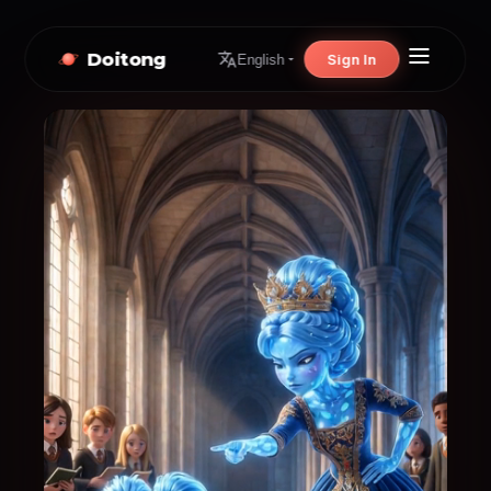
Doitong
Sign In
English