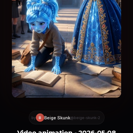
Beige Skunk
B
by
@beige-skunk-2
Video animation - 2026-05-08