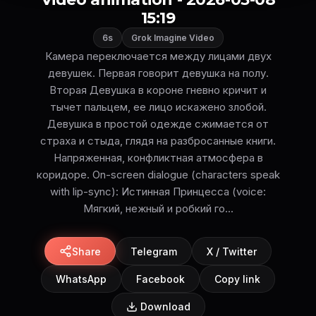
15:19
6s
Grok Imagine Video
Камера переключается между лицами двух
девушек. Первая говорит девушка на полу.
Вторая Девушка в короне гневно кричит и
тычет пальцем, ее лицо искажено злобой.
Девушка в простой одежде сжимается от
страха и стыда, глядя на разбросанные книги.
Напряженная, конфликтная атмосфера в
коридоре. On-screen dialogue (characters speak
with lip-sync): Истинная Принцесса (voice:
Мягкий, нежный и робкий го...
Share
Telegram
X / Twitter
WhatsApp
Facebook
Copy link
Download