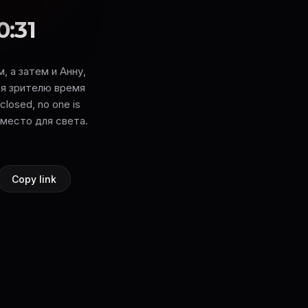
0:31
 а затем и Анну,
ая зрителю время
closed, no one is
 место для света.
Copy link