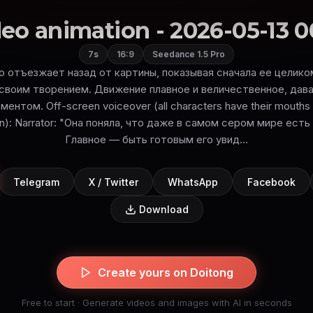
eo animation - 2026-05-13 0
7s
16:9
Seedance 1.5 Pro
 отъезжает назад от картины, показывая сначала ее целиком,
воим творением. Движение плавное и величественное, дав
нтом. Off-screen voiceover (all characters have their mouths 
en): Narrator: "Она поняла, что даже в самом сером мире есть
Главное — быть готовым его увид...
Telegram
X / Twitter
WhatsApp
Facebook
Download
Create yours on Doitong
Free to start · Generate videos and images with AI in seconds