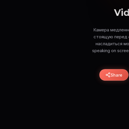
Vid
Камера медленно
стоящую перед с
насладиться моме
speaking on scre
Share