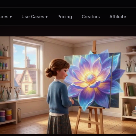
Pricing
Creators
Affiliate
ures ▾
Use Cases ▾