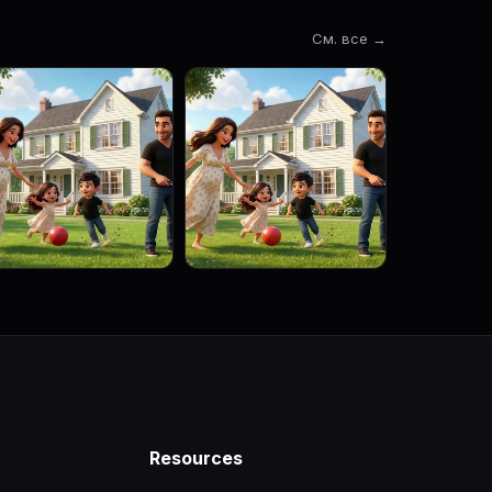
См. все →
Resources