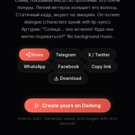
спины, показывая масштаб проблемы. Его плечи
понуры. Легкий ветерок колышет его волосы.
Статичный кадр, акцент на эмоциях. On-screen
dialogue (characters speak with lip-sync):
Артурик: "Солнце... оно исчезло! Куда оно
могло подеваться?" No background music.
Share
Telegram
X / Twitter
WhatsApp
Facebook
Copy link
Download
Create yours on Doitong
Free to start · Generate videos and images with AI in
seconds