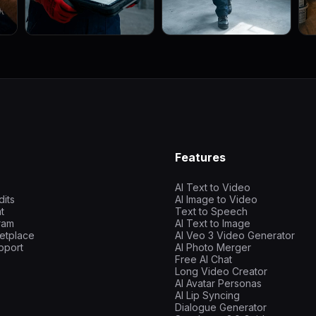
Features
AI Text to Video
dits
AI Image to Video
t
Text to Speech
gram
AI Text to Image
etplace
AI Veo 3 Video Generator
pport
AI Photo Merger
Free AI Chat
Long Video Creator
AI Avatar Personas
AI Lip Syncing
Dialogue Generator