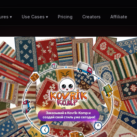
Pricing
Creators
Affiliate
ures ▾
Use Cases ▾