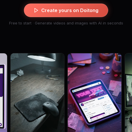
Create yours on Doitong
Free to start · Generate videos and images with AI in seconds