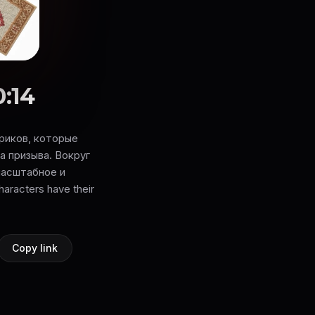
0:14
риков, которые
а призыва. Вокруг
масштабное и
racters have their
Copy link