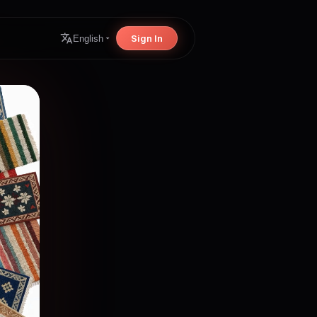
Sign In
English