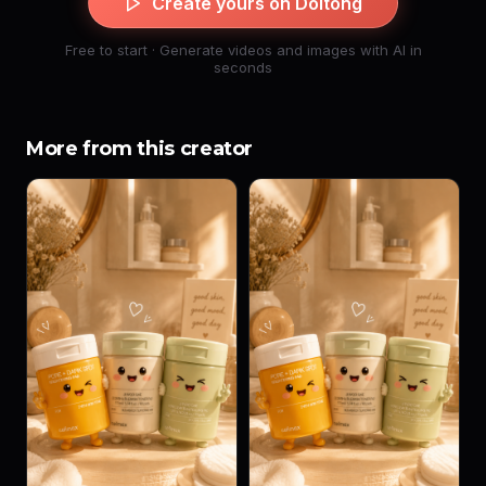
Create yours on Doitong
Free to start · Generate videos and images with AI in
seconds
More from this creator