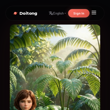
Doitong
Sign In
English