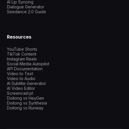
AI Lip Syncing
Dialogue Generator
Seedance 2.0 Guide
Resources
YouTube Shorts
TikTok Content
Instagram Reels
Social Media Autopilot
API Documentation
Video to Text
Video to Audio
AI Subtitle Generator
AI Video Editor
Screencast.pt
Doitong vs HeyGen
Doitong vs Synthesia
Doitong vs Runway