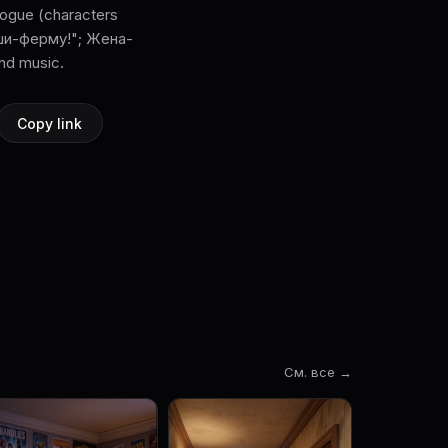
gue (characters
уши-ферму!"; Жена-
nd music.
Copy link
См. все →