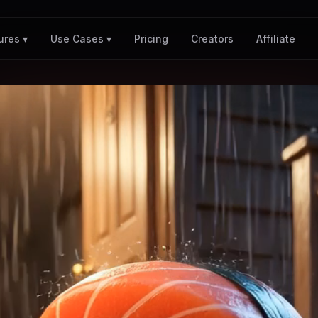
Pricing
Creators
Affiliate
ures ▾
Use Cases ▾