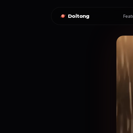
Doitong
Feat