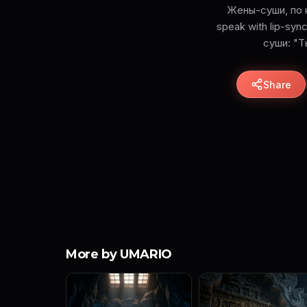
Жены-суши, по 
speak with lip-sy
суши: "Т
Share
More by UMARIO