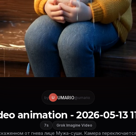
UMARIO
U
by
@umario
deo animation - 2026-05-13 11
7s
Grok Imagine Video
искаженном от гнева лице Мужа-суши. Камера переключается