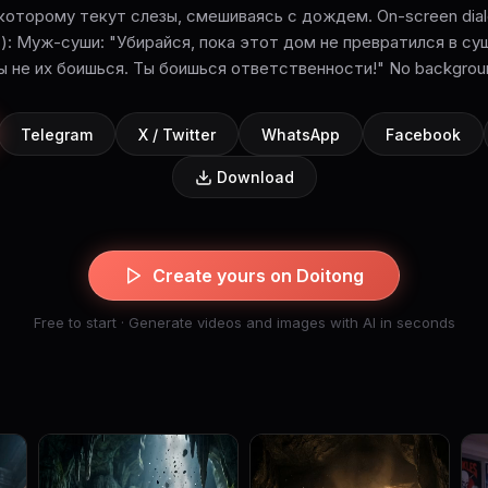
которому текут слезы, смешиваясь с дождем. On-screen dialo
nc): Муж-суши: "Убирайся, пока этот дом не превратился в с
ы не их боишься. Ты боишься ответственности!" No backgrou
Telegram
X / Twitter
WhatsApp
Facebook
Download
Create yours on Doitong
Free to start · Generate videos and images with AI in seconds