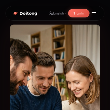
Doitong
Sign In
English