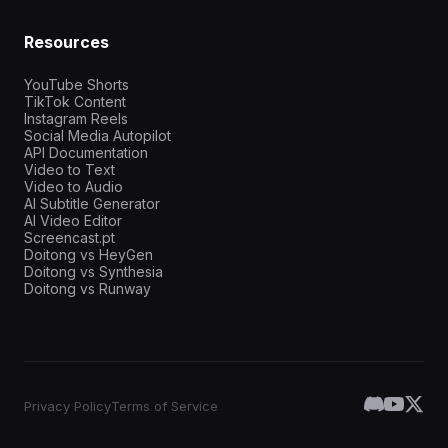
Resources
YouTube Shorts
TikTok Content
Instagram Reels
Social Media Autopilot
API Documentation
Video to Text
Video to Audio
AI Subtitle Generator
AI Video Editor
Screencast.pt
Doitong vs HeyGen
Doitong vs Synthesia
Doitong vs Runway
Privacy Policy
Terms of Service