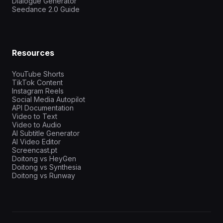
Dialogue Generator
Seedance 2.0 Guide
Resources
YouTube Shorts
TikTok Content
Instagram Reels
Social Media Autopilot
API Documentation
Video to Text
Video to Audio
AI Subtitle Generator
AI Video Editor
Screencast.pt
Doitong vs HeyGen
Doitong vs Synthesia
Doitong vs Runway