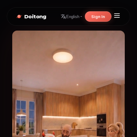
Doitong
Sign In
English