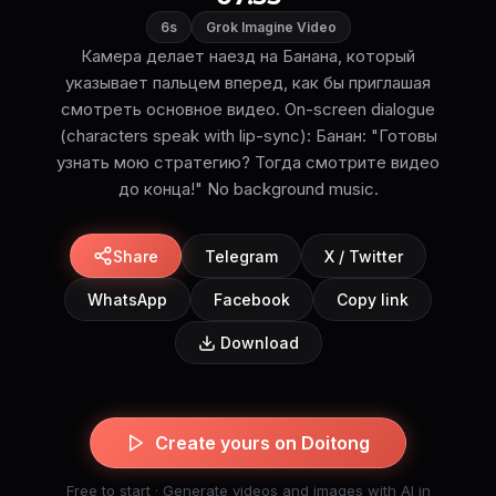
6s
Grok Imagine Video
Камера делает наезд на Банана, который
указывает пальцем вперед, как бы приглашая
смотреть основное видео. On-screen dialogue
(characters speak with lip-sync): Банан: "Готовы
узнать мою стратегию? Тогда смотрите видео
до конца!" No background music.
Share
Telegram
X / Twitter
WhatsApp
Facebook
Copy link
Download
Create yours on Doitong
Free to start · Generate videos and images with AI in