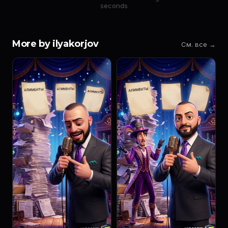
seconds
More by ilyakorjov
См. все →