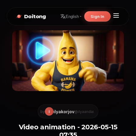
Doitong
Sign In
English
ilyakorjov
I
by
@ilyaandai
Video animation - 2026-05-15
07:35