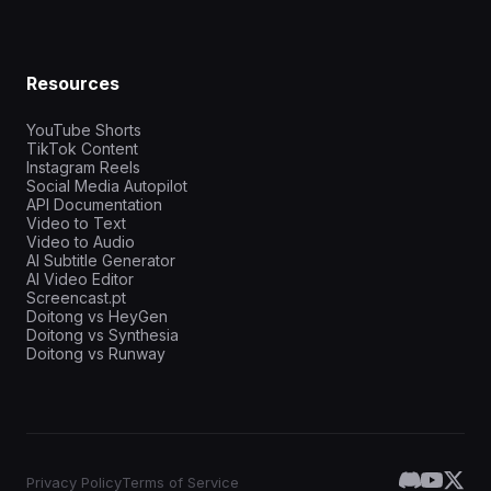
Resources
YouTube Shorts
TikTok Content
Instagram Reels
Social Media Autopilot
API Documentation
Video to Text
Video to Audio
AI Subtitle Generator
AI Video Editor
Screencast.pt
Doitong vs HeyGen
Doitong vs Synthesia
Doitong vs Runway
Privacy Policy
Terms of Service