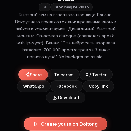
6s
Grok Imagine Video
Быстрый зум на взволнованное лицо Банана.
Вокруг него появляются анимированные иконки
лайков и комментариев. Динамичный, быстрый
монтаж. On-screen dialogue (characters speak
with lip-sync): Банан: "Эта нейросеть взорвала
Instagram! 700,000 просмотров за 3 дня с
полного нуля!" No background music.
Share
Telegram
X / Twitter
WhatsApp
Facebook
Copy link
Download
Create yours on Doitong