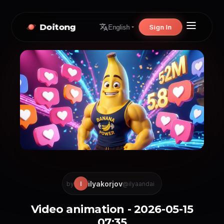
Doitong
Sign In
English
ilyakorjov
I
by
@ilyaandai
Video animation - 2026-05-15
07:35