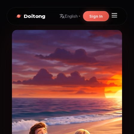
Doitong
Sign In
English