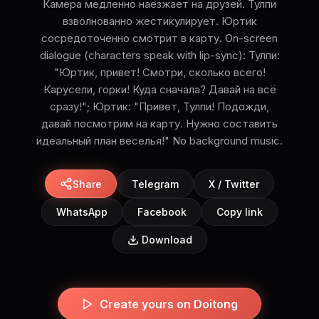
Камера медленно наезжает на друзей. Тулпи
взволнованно жестикулирует. Юртик
сосредоточенно смотрит в карту. On-screen
dialogue (characters speak with lip-sync): Тулпи:
"Юртик, привет! Смотри, сколько всего!
Карусели, горки! Куда сначала? Давай на всё
сразу!"; Юртик: "Привет, Тулпи! Подожди,
давай посмотрим на карту. Нужно составить
идеальный план веселья!" No background music.
Share
Telegram
X / Twitter
WhatsApp
Facebook
Copy link
Download
Create yours on Doitong