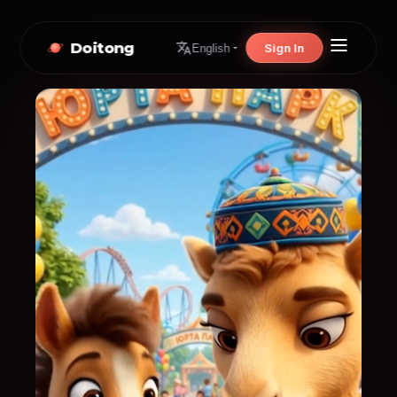
Doitong
Sign In
English