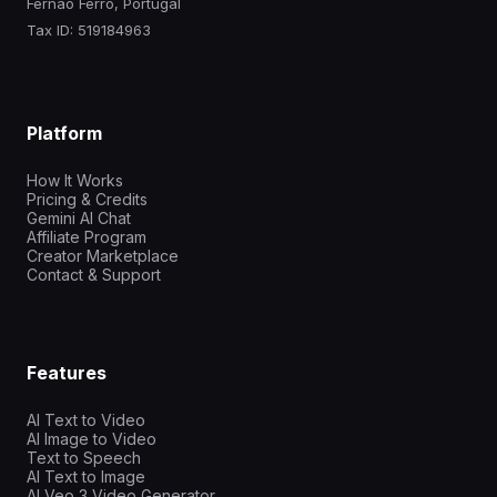
Fernao Ferro, Portugal
Tax ID: 519184963
Platform
How It Works
Pricing & Credits
Gemini AI Chat
Affiliate Program
Creator Marketplace
Contact & Support
Features
AI Text to Video
AI Image to Video
Text to Speech
AI Text to Image
AI Veo 3 Video Generator