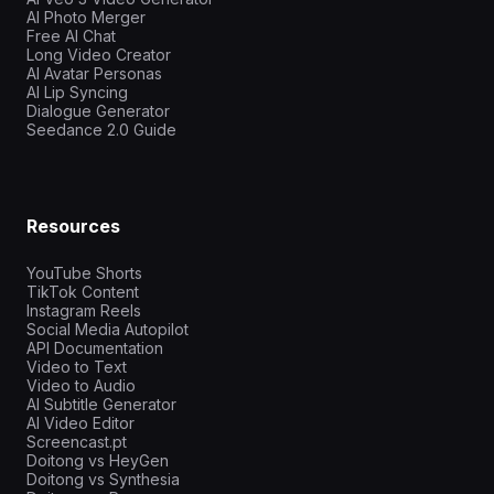
AI Photo Merger
Free AI Chat
Long Video Creator
AI Avatar Personas
AI Lip Syncing
Dialogue Generator
Seedance 2.0 Guide
Resources
YouTube Shorts
TikTok Content
Instagram Reels
Social Media Autopilot
API Documentation
Video to Text
Video to Audio
AI Subtitle Generator
AI Video Editor
Screencast.pt
Doitong vs HeyGen
Doitong vs Synthesia