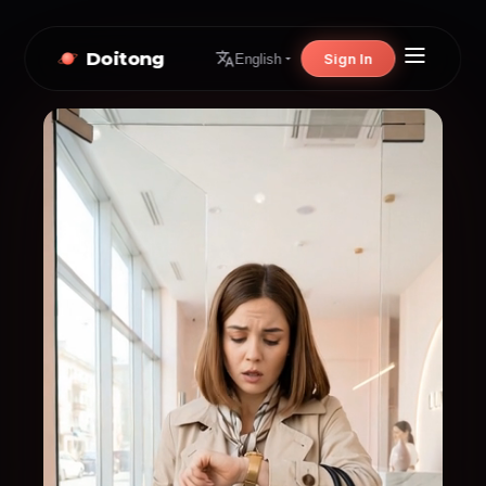
Doitong
Sign In
English