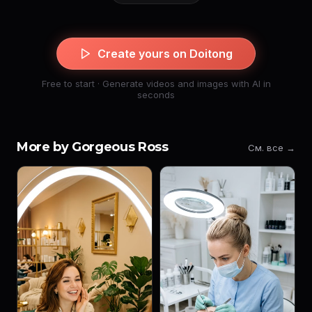
Create yours on Doitong
Free to start · Generate videos and images with AI in
seconds
More by Gorgeous Ross
См. все →