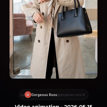
Gorgeous Ross
G
by
@gorgeous-ross-6
Video animation - 2026-05-15