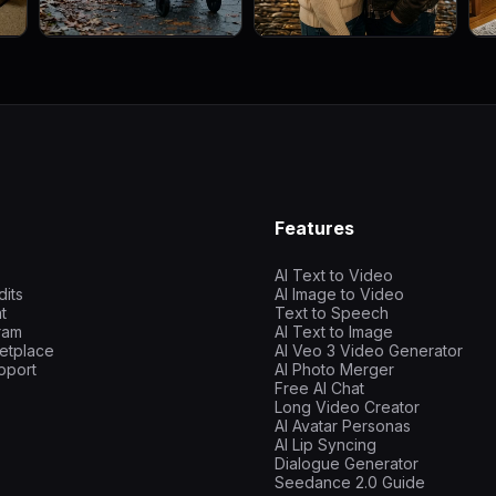
Features
AI Text to Video
dits
AI Image to Video
t
Text to Speech
gram
AI Text to Image
etplace
AI Veo 3 Video Generator
pport
AI Photo Merger
Free AI Chat
Long Video Creator
AI Avatar Personas
AI Lip Syncing
Dialogue Generator
Seedance 2.0 Guide