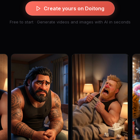
Create yours on Doitong
Free to start · Generate videos and images with AI in seconds