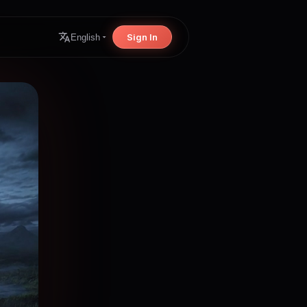
Sign In
English