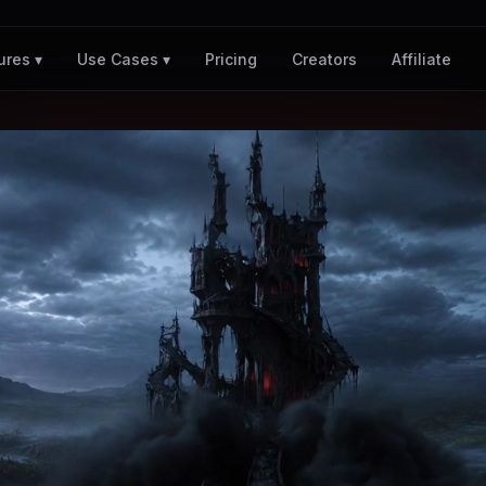
Pricing
Creators
Affiliate
ures ▾
Use Cases ▾