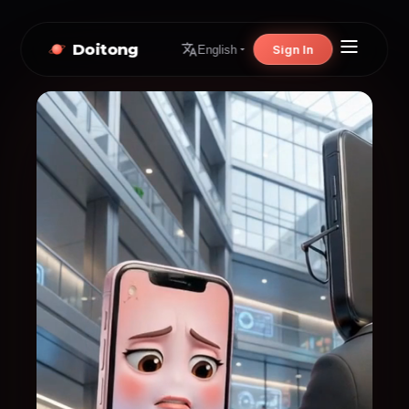
Doitong
Sign In
English