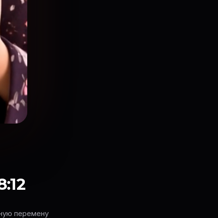
8:12
пную перемену