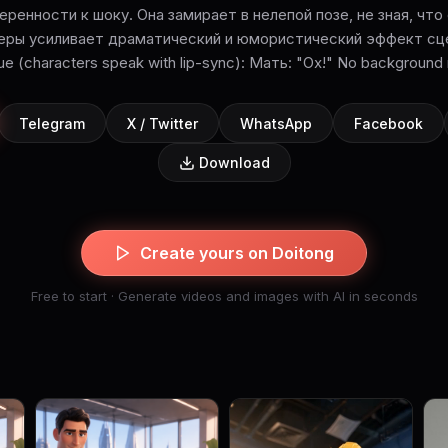
еренности к шоку. Она замирает в нелепой позе, не зная, что
еры усиливает драматический и юмористический эффект сце
ue (characters speak with lip-sync): Мать: "Ох!" No background
Telegram
X / Twitter
WhatsApp
Facebook
Download
Create yours on Doitong
Free to start · Generate videos and images with AI in seconds