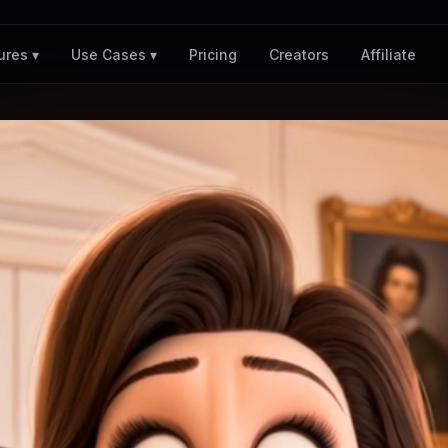
Pricing
Creators
Affiliate
ures ▾
Use Cases ▾