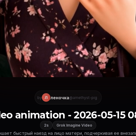
леночка
Л
by
@amethyst-pig
eo animation - 2026-05-15 0
2s
Grok Imagine Video
шает быстрый наезд на лицо матери, подчеркивая ее внеза