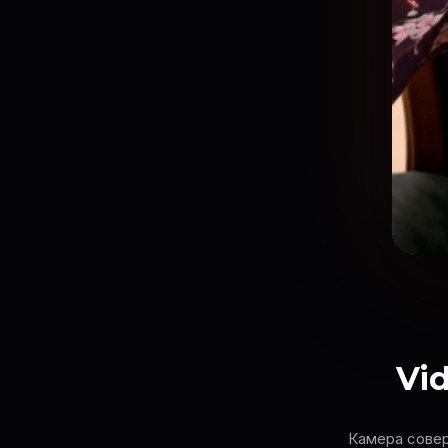
Vid
Камера совер