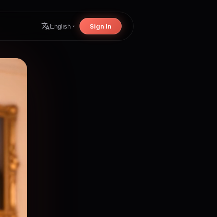
Sign In
English