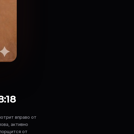
8:18
мотрит вправо от
лова, активно
опорщится от