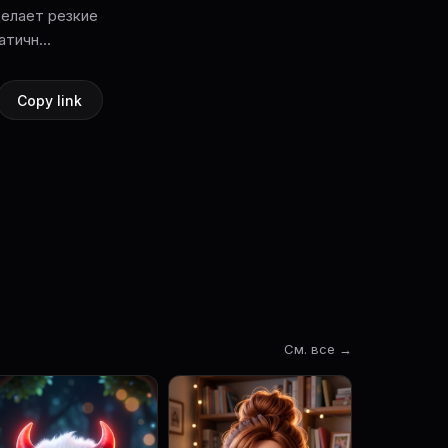
делает резкие
тичн...
Copy link
См. все →