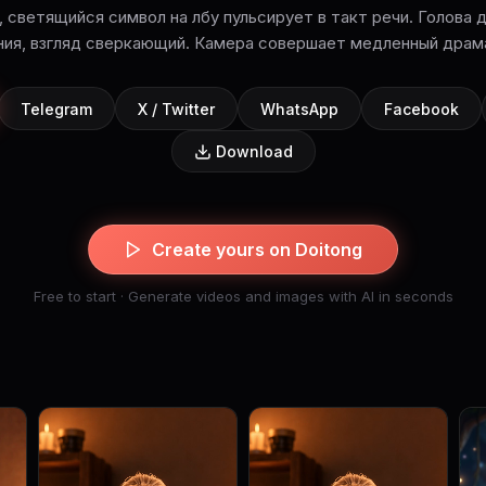
 светящийся символ на лбу пульсирует в такт речи. Голова 
ия, взгляд сверкающий. Камера совершает медленный драма
Telegram
X / Twitter
WhatsApp
Facebook
Download
Create yours on Doitong
Free to start · Generate videos and images with AI in seconds