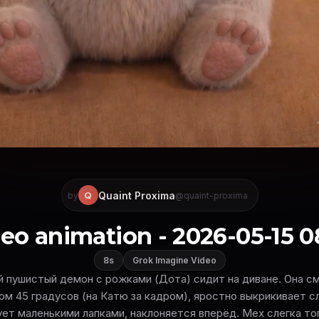
Quaint Proxima
Q
by
@quaint-proxima
eo animation - 2026-05-15 0
8s
Grok Imagine Video
 пушистый демон с рожками (Дота) сидит на диване. Она с
ом 45 градусов (на Катю за кадром), яростно выкрикивает с
ет маленькими лапками, наклоняется вперёд. Мех слегка т