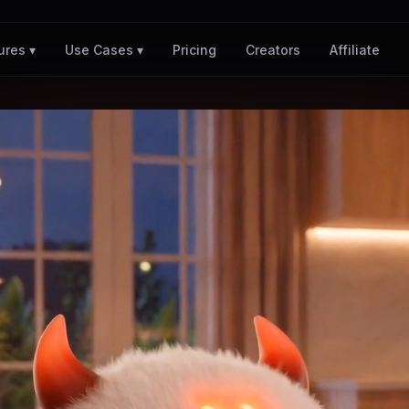
Pricing
Creators
Affiliate
ures ▾
Use Cases ▾