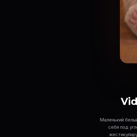
Vid
Маленький белый
себя под угл
жестикулиру