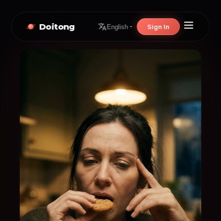
Doitong
Sign In
English