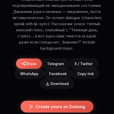
подчёркивающий её эмоциональное состояние.
Движение руки к печенью — медленное, почти
автоматическое. On-screen dialogue (characters
speak with lip-sync): Рассказчик (voice: теплый
женский голос, спокойный ): "Тяжёлый день,
стресс... и вот рука сама тянется за едой,
даже если голода нет. Знакомо?" Include
background music.
Share
Telegram
X / Twitter
WhatsApp
Facebook
Copy link
Download
Create yours on Doitong