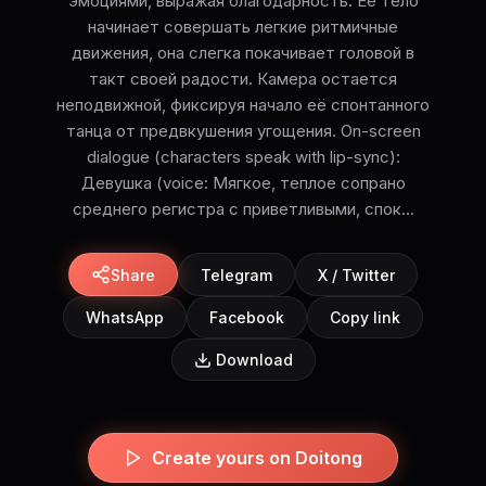
эмоциями, выражая благодарность. Её тело
начинает совершать легкие ритмичные
движения, она слегка покачивает головой в
такт своей радости. Камера остается
неподвижной, фиксируя начало её спонтанного
танца от предвкушения угощения. On-screen
dialogue (characters speak with lip-sync):
Девушка (voice: Мягкое, теплое сопрано
среднего регистра с приветливыми, спок...
Share
Telegram
X / Twitter
WhatsApp
Facebook
Copy link
Download
Create yours on Doitong