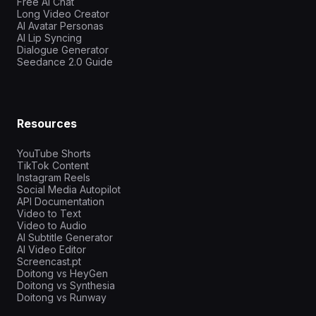
Free AI Chat
Long Video Creator
AI Avatar Personas
AI Lip Syncing
Dialogue Generator
Seedance 2.0 Guide
Resources
YouTube Shorts
TikTok Content
Instagram Reels
Social Media Autopilot
API Documentation
Video to Text
Video to Audio
AI Subtitle Generator
AI Video Editor
Screencast.pt
Doitong vs HeyGen
Doitong vs Synthesia
Doitong vs Runway