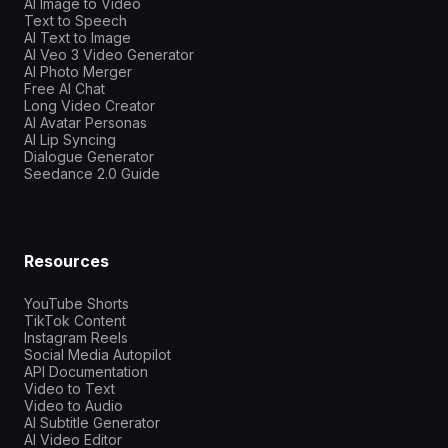
AI Image to Video
Text to Speech
AI Text to Image
AI Veo 3 Video Generator
AI Photo Merger
Free AI Chat
Long Video Creator
AI Avatar Personas
AI Lip Syncing
Dialogue Generator
Seedance 2.0 Guide
Resources
YouTube Shorts
TikTok Content
Instagram Reels
Social Media Autopilot
API Documentation
Video to Text
Video to Audio
AI Subtitle Generator
AI Video Editor