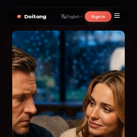
Doitong
Sign In
English