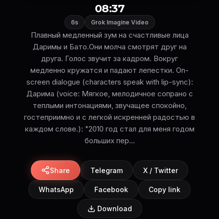
08:37
6s
Grok Imagine Video
Плавный медленный зум на счастливые лица
Даримы и Бато.Они молча смотрят друг на
друга. Голос звучит за кадром. Вокруг
медленно кружатся и падают лепестки. On-
screen dialogue (characters speak with lip-sync):
Дарима (voice: Мягкое, мелодичное сопрано с
теплыми интонациями, звучащее спокойно,
гостеприимно и с легкой искренней радостью в
каждом слове.): "2010 год стал для меня годом
больших пер...
Share
Telegram
X / Twitter
WhatsApp
Facebook
Copy link
Download