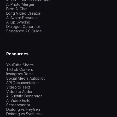
AI Photo Merger
Free AI Chat
Long Video Creator
AI Avatar Personas
AI Lip Syncing
Dialogue Generator
Seedance 2.0 Guide
Resources
YouTube Shorts
TikTok Content
Instagram Reels
Social Media Autopilot
API Documentation
Video to Text
Video to Audio
AI Subtitle Generator
AI Video Editor
Screencast.pt
Doitong vs HeyGen
Doitong vs Synthesia