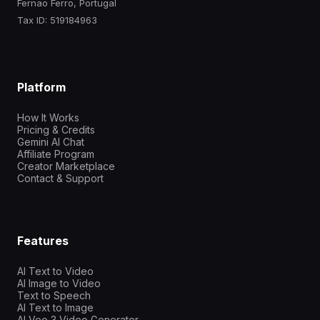
Fernao Ferro, Portugal
Tax ID: 519184963
Platform
How It Works
Pricing & Credits
Gemini AI Chat
Affiliate Program
Creator Marketplace
Contact & Support
Features
AI Text to Video
AI Image to Video
Text to Speech
AI Text to Image
AI Veo 3 Video Generator