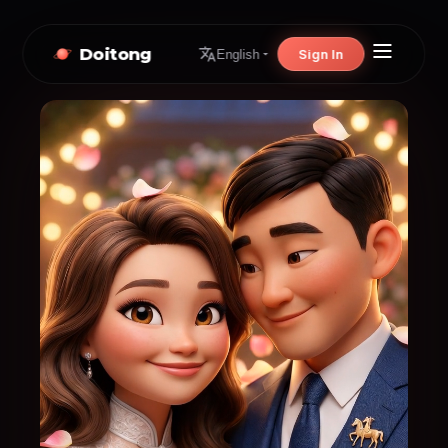
Doitong
Sign In
English