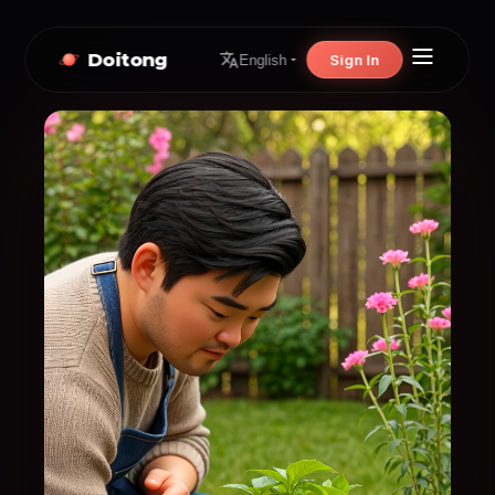
Doitong
Sign In
English