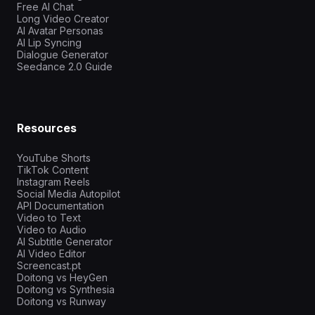
Free AI Chat
Long Video Creator
AI Avatar Personas
AI Lip Syncing
Dialogue Generator
Seedance 2.0 Guide
Resources
YouTube Shorts
TikTok Content
Instagram Reels
Social Media Autopilot
API Documentation
Video to Text
Video to Audio
AI Subtitle Generator
AI Video Editor
Screencast.pt
Doitong vs HeyGen
Doitong vs Synthesia
Doitong vs Runway