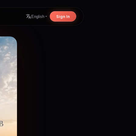
Sign In
English