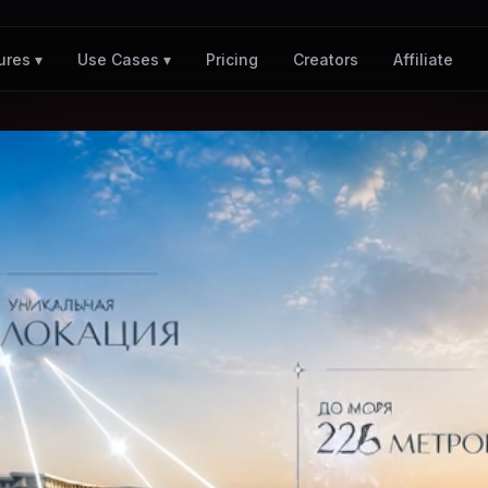
Pricing
Creators
Affiliate
ures ▾
Use Cases ▾