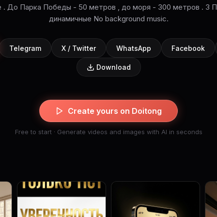
 . До Парка Победы - 50 метров , до моря - 300 метров . 3 
динамичные No background music.
Telegram
X / Twitter
WhatsApp
Facebook
Download
Create yours on Doitong
Free to start · Generate videos and images with AI in seconds