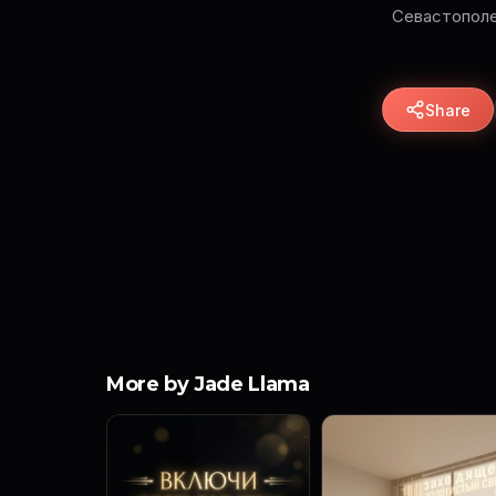
Севастополе
Share
More by Jade Llama