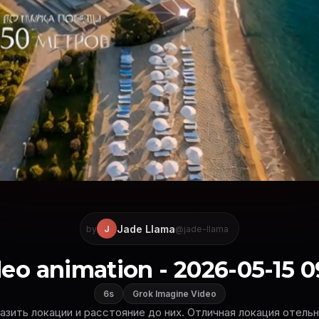
Jade Llama
J
by
@jade-llama
eo animation - 2026-05-15 0
6s
Grok Imagine Video
азить локации и расстояние до них. Отличная локация отель