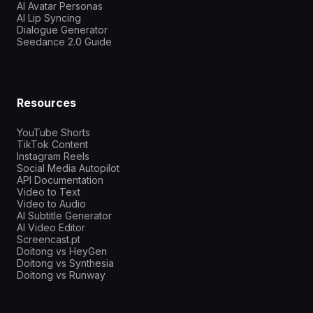
AI Avatar Personas
AI Lip Syncing
Dialogue Generator
Seedance 2.0 Guide
Resources
YouTube Shorts
TikTok Content
Instagram Reels
Social Media Autopilot
API Documentation
Video to Text
Video to Audio
AI Subtitle Generator
AI Video Editor
Screencast.pt
Doitong vs HeyGen
Doitong vs Synthesia
Doitong vs Runway