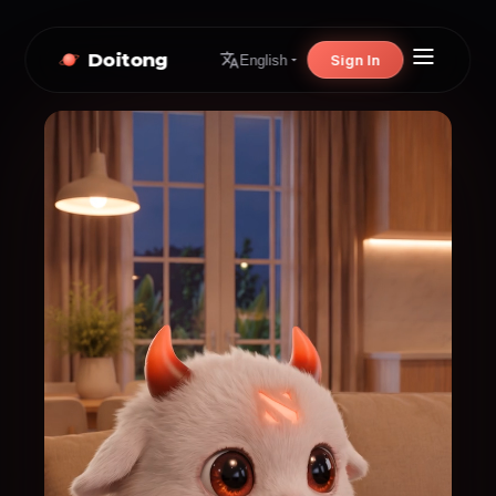
Doitong
Sign In
English