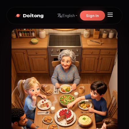
Doitong
Sign In
English