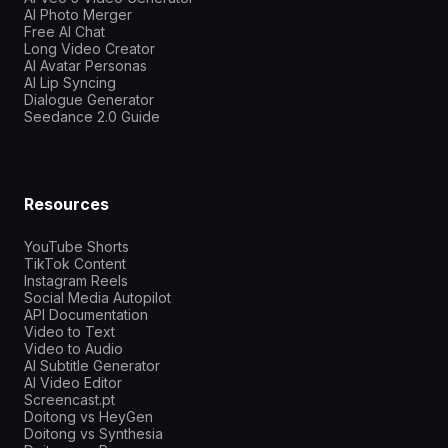
AI Photo Merger
Free AI Chat
Long Video Creator
AI Avatar Personas
AI Lip Syncing
Dialogue Generator
Seedance 2.0 Guide
Resources
YouTube Shorts
TikTok Content
Instagram Reels
Social Media Autopilot
API Documentation
Video to Text
Video to Audio
AI Subtitle Generator
AI Video Editor
Screencast.pt
Doitong vs HeyGen
Doitong vs Synthesia