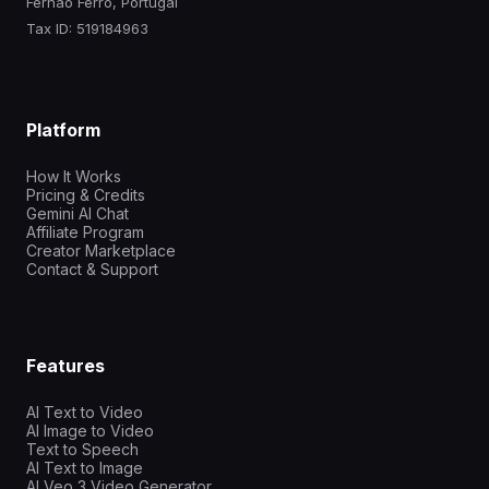
Fernao Ferro, Portugal
Tax ID: 519184963
Platform
How It Works
Pricing & Credits
Gemini AI Chat
Affiliate Program
Creator Marketplace
Contact & Support
Features
AI Text to Video
AI Image to Video
Text to Speech
AI Text to Image
AI Veo 3 Video Generator