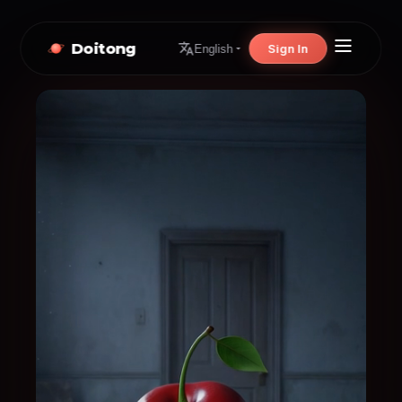
Doitong
Sign In
English