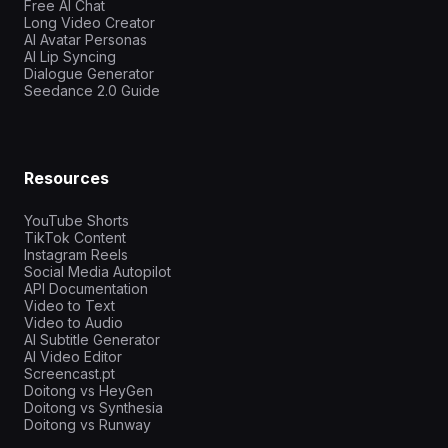
Free AI Chat
Long Video Creator
AI Avatar Personas
AI Lip Syncing
Dialogue Generator
Seedance 2.0 Guide
Resources
YouTube Shorts
TikTok Content
Instagram Reels
Social Media Autopilot
API Documentation
Video to Text
Video to Audio
AI Subtitle Generator
AI Video Editor
Screencast.pt
Doitong vs HeyGen
Doitong vs Synthesia
Doitong vs Runway