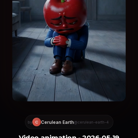
Cerulean Earth
C
by
@cerulean-earth-4
Video animation - 2026-05-19