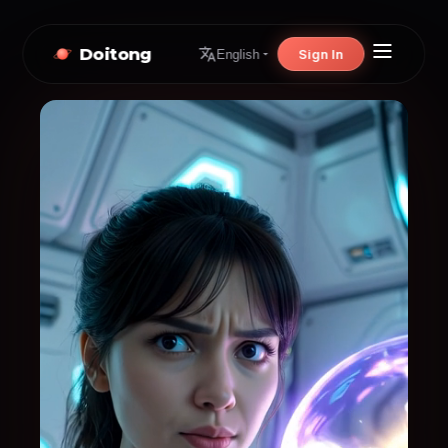
Doitong
Sign In
English