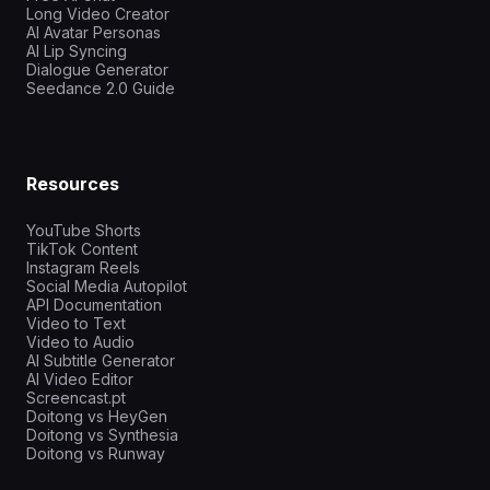
Long Video Creator
AI Avatar Personas
AI Lip Syncing
Dialogue Generator
Seedance 2.0 Guide
Resources
YouTube Shorts
TikTok Content
Instagram Reels
Social Media Autopilot
API Documentation
Video to Text
Video to Audio
AI Subtitle Generator
AI Video Editor
Screencast.pt
Doitong vs HeyGen
Doitong vs Synthesia
Doitong vs Runway