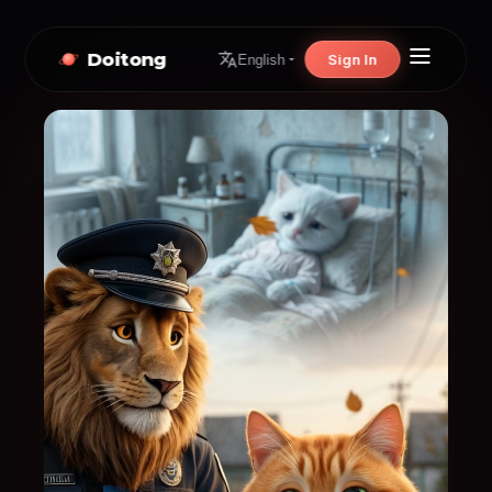
Doitong
Sign In
English