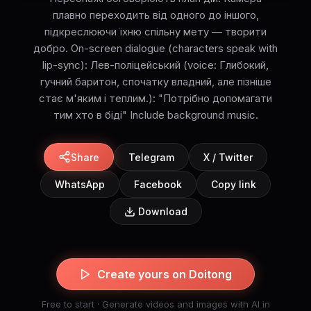
плавно переходить від одного до іншого,
підкреслюючи їхню спільну мету — творити
добро. On-screen dialogue (characters speak with
lip-sync): Лев-поліцейський (voice: Глибокий,
гучний баритон, спочатку владний, але пізніше
стає м'яким і теплим.): "Потрібно допомагати
тим хто в біді" Include background music.
Share
Telegram
X / Twitter
WhatsApp
Facebook
Copy link
Download
Create yours on Doitong
Free to start · Generate videos and images with AI in