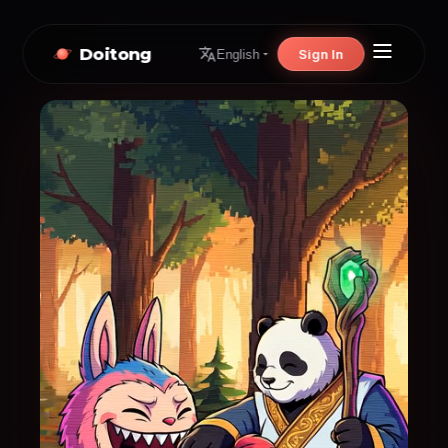
Doitong
Sign In
English