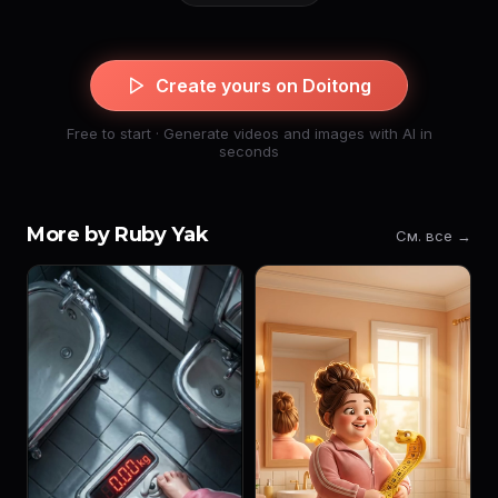
Create yours on Doitong
Free to start · Generate videos and images with AI in
seconds
More by Ruby Yak
См. все →