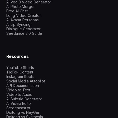
AI Veo 3 Video Generator
AI Photo Merger
Free AI Chat
Long Video Creator
AI Avatar Personas
AI Lip Syncing
Dialogue Generator
Seedance 2.0 Guide
Resources
YouTube Shorts
TikTok Content
Instagram Reels
Social Media Autopilot
API Documentation
Video to Text
Video to Audio
AI Subtitle Generator
AI Video Editor
Screencast.pt
Doitong vs HeyGen
Doitong vs Synthesia