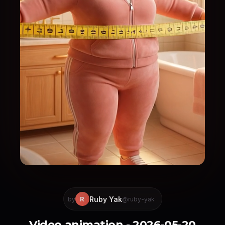
Ruby Yak
R
by
@ruby-yak
Video animation - 2026-05-20