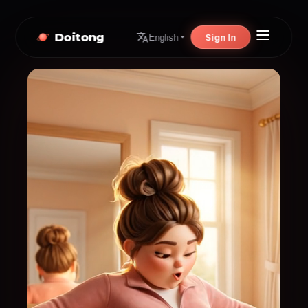
Doitong
Sign In
English