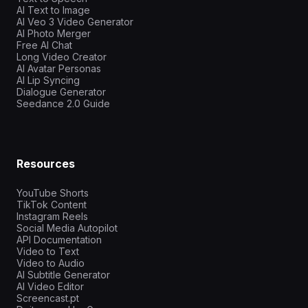
AI Text to Image
AI Veo 3 Video Generator
AI Photo Merger
Free AI Chat
Long Video Creator
AI Avatar Personas
AI Lip Syncing
Dialogue Generator
Seedance 2.0 Guide
Resources
YouTube Shorts
TikTok Content
Instagram Reels
Social Media Autopilot
API Documentation
Video to Text
Video to Audio
AI Subtitle Generator
AI Video Editor
Screencast.pt