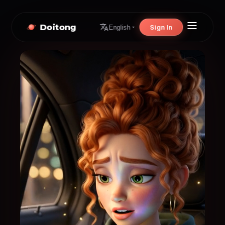
Doitong
Sign In
English