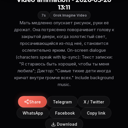
13:11
7s
Grok Imagine Video
Мать медленно опускает рисунок, руки её
дрожат. Она потрясённо поворачивает голову к
закрытой двери, когда золотистый свет,
просачивающийся из-под неё, становится
ослепительно ярким. On-screen dialogue
(characters speak with lip-sync): Текст записки:
"Я стараюсь быть хорошей, чтобы ты меня
любила"; Диктор: "Самые тихие дети иногда
кричат внутри громче всех." Include background
music.
Share
Telegram
X / Twitter
WhatsApp
Facebook
Copy link
Download