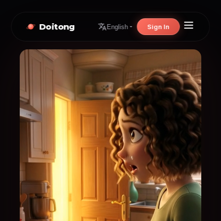
Doitong
Sign In
English