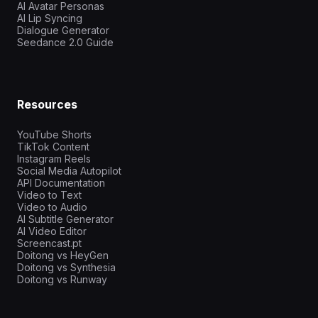
AI Avatar Personas
AI Lip Syncing
Dialogue Generator
Seedance 2.0 Guide
Resources
YouTube Shorts
TikTok Content
Instagram Reels
Social Media Autopilot
API Documentation
Video to Text
Video to Audio
AI Subtitle Generator
AI Video Editor
Screencast.pt
Doitong vs HeyGen
Doitong vs Synthesia
Doitong vs Runway