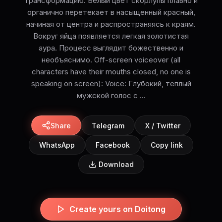
трансформацию. Белый цвет скорлупы плавно и
органично перетекает в насыщенный красный,
начиная от центра и распространяясь к краям.
Вокруг яйца появляется легкая золотистая
аура. Процесс выглядит божественно и
необъяснимо. Off-screen voiceover (all
characters have their mouths closed, no one is
speaking on screen): Voice: Глубокий, теплый
мужской голос с ...
Share
Telegram
X / Twitter
WhatsApp
Facebook
Copy link
Download
Create yours on Doitong