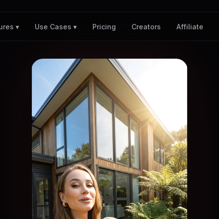
Pricing
Creators
Affiliate
ures ▾
Use Cases ▾