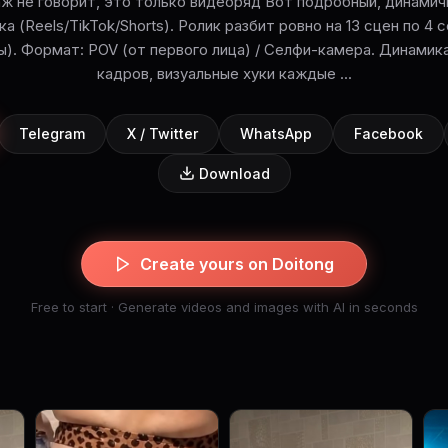
аж не говорит, это только видеоряд Вот подробный, динамич
а (Reels/TikTok/Shorts). Ролик разбит ровно на 13 сцен по 4
ы). Формат: POV (от первого лица) / Селфи-камера. Динамик
кадров, визуальные хуки каждые ...
Telegram
X / Twitter
WhatsApp
Facebook
Download
Create yours on Doitong
Free to start · Generate videos and images with AI in seconds