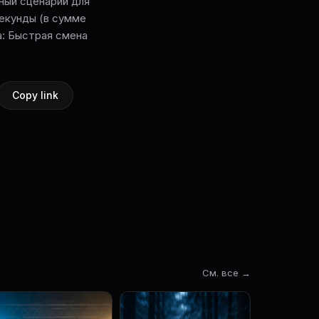
ный сценарий для
 секунды (в сумме
а: Быстрая смена
Copy link
См. все →