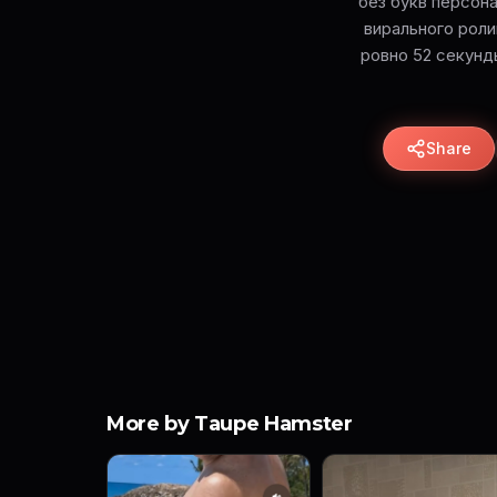
без букв персон
вирального ролик
ровно 52 секунд
Share
More by Taupe Hamster