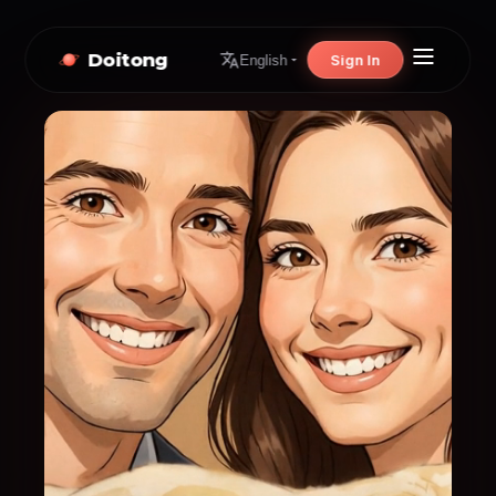
Doitong
Sign In
English