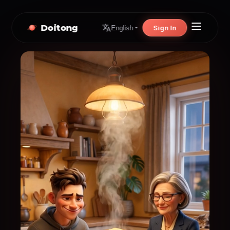
Doitong
Sign In
English