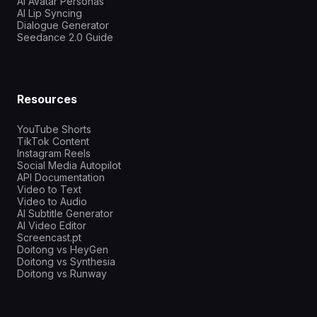
AI Avatar Personas
AI Lip Syncing
Dialogue Generator
Seedance 2.0 Guide
Resources
YouTube Shorts
TikTok Content
Instagram Reels
Social Media Autopilot
API Documentation
Video to Text
Video to Audio
AI Subtitle Generator
AI Video Editor
Screencast.pt
Doitong vs HeyGen
Doitong vs Synthesia
Doitong vs Runway