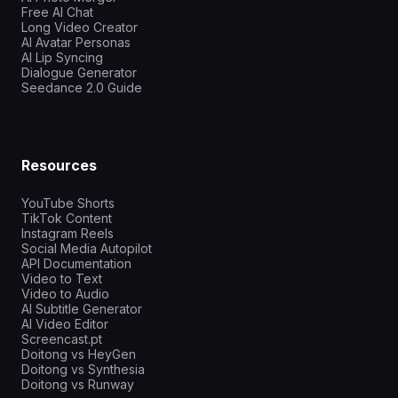
Free AI Chat
Long Video Creator
AI Avatar Personas
AI Lip Syncing
Dialogue Generator
Seedance 2.0 Guide
Resources
YouTube Shorts
TikTok Content
Instagram Reels
Social Media Autopilot
API Documentation
Video to Text
Video to Audio
AI Subtitle Generator
AI Video Editor
Screencast.pt
Doitong vs HeyGen
Doitong vs Synthesia
Doitong vs Runway