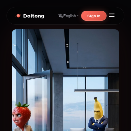
Doitong
Sign In
English