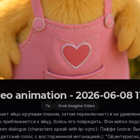
eo animation - 2026-06-08 1
7s
Grok Imagine Video
ает яйцо крупным планом, затем переключается на удивлен
 приближается к яйцу, боясь его повредить. Фон мягко под
en dialogue (characters speak with lip-sync): Паффи (voice: Вы
етский голос с восторженной интонацией.): "Ой,интересно,