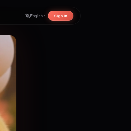
Sign In
English