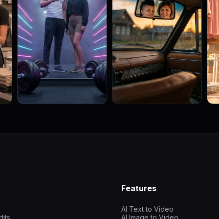
Features
AI Text to Video
dits
AI Image to Video