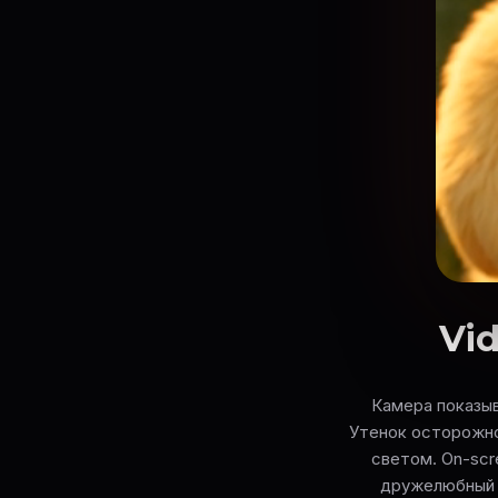
Vid
Камера показыв
Утенок осторожно
светом. On-scre
дружелюбный д