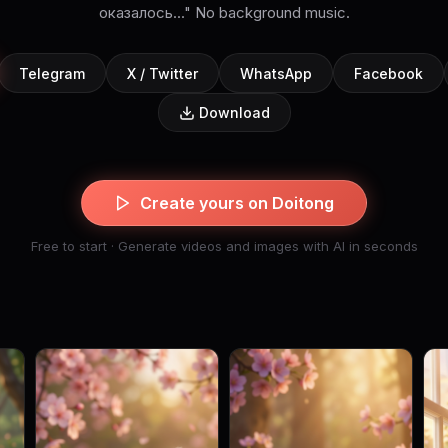
оказалось..." No background music.
Telegram
X / Twitter
WhatsApp
Facebook
Download
Create yours on Doitong
Free to start · Generate videos and images with AI in seconds