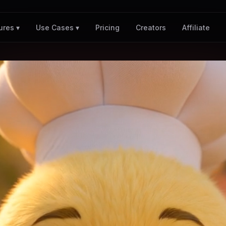
Pricing
Creators
Affiliate
ures ▾
Use Cases ▾