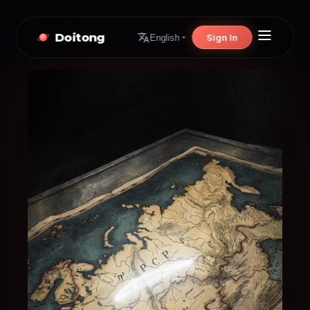
Doitong
Sign In
English