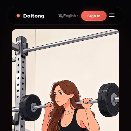
Doitong
Sign In
English