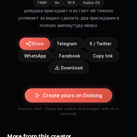
768P
6s
16:9
Hailuo 02
девушка приседает и встает ей тяжело
успевает за видео сделать два приседания в
полную амплиутуду вверх
Share
Telegram
X / Twitter
WhatsApp
Facebook
Copy link
Download
Create yours on Doitong
Free to start · Generate videos and images with AI in
seconds
More from this creator