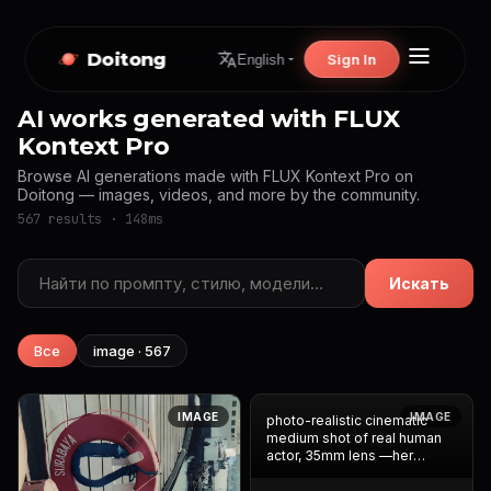
Doitong
Sign In
English
AI works generated with FLUX
Kontext Pro
Browse AI generations made with FLUX Kontext Pro on
Doitong — images, videos, and more by the community.
567 results · 148ms
Искать
Все
image · 567
IMAGE
IMAGE
photo-realistic cinematic
medium shot of real human
actor, 35mm lens —her
Hands gripping turret
controls, firing a massive