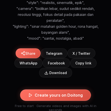
"style": "realistis, sinematik, epik",
"camera": "bidikan lebar, sudut sedikit rendah,
resolusi tinggi, fokus detail pada pakaian dan
peralatan",
"lighting": "sinar matahari golden hour, rona hangat,
bayangan alami",
Share
Telegram
X / Twitter
WhatsApp
Facebook
Copy link
Download
Create yours on Doitong
Free to start · Generate videos and images with AI in
seconds