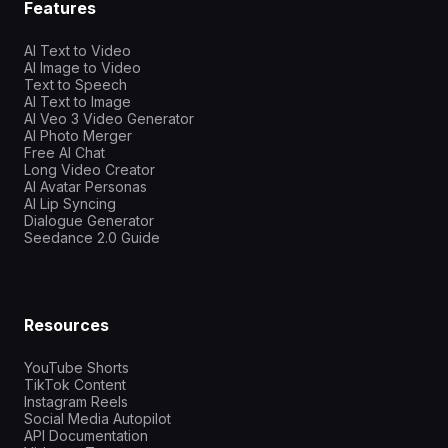
Features
AI Text to Video
AI Image to Video
Text to Speech
AI Text to Image
AI Veo 3 Video Generator
AI Photo Merger
Free AI Chat
Long Video Creator
AI Avatar Personas
AI Lip Syncing
Dialogue Generator
Seedance 2.0 Guide
Resources
YouTube Shorts
TikTok Content
Instagram Reels
Social Media Autopilot
API Documentation