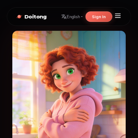
Doitong
Sign In
English