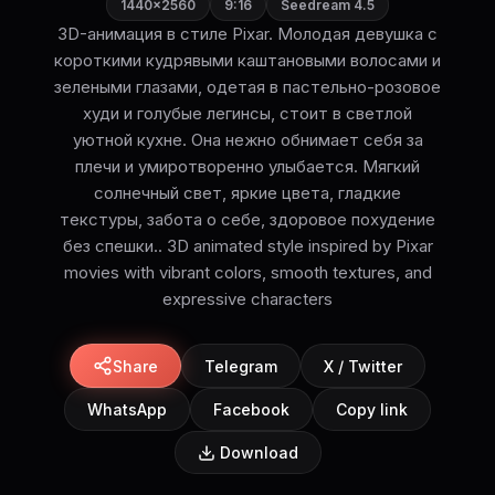
1440×2560
9:16
Seedream 4.5
3D-анимация в стиле Pixar. Молодая девушка с
короткими кудрявыми каштановыми волосами и
зелеными глазами, одетая в пастельно-розовое
худи и голубые легинсы, стоит в светлой
уютной кухне. Она нежно обнимает себя за
плечи и умиротворенно улыбается. Мягкий
солнечный свет, яркие цвета, гладкие
текстуры, забота о себе, здоровое похудение
без спешки.. 3D animated style inspired by Pixar
movies with vibrant colors, smooth textures, and
expressive characters
Share
Telegram
X / Twitter
WhatsApp
Facebook
Copy link
Download