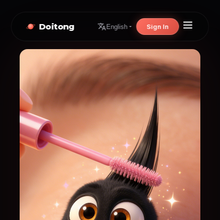
Doitong
Sign In
English