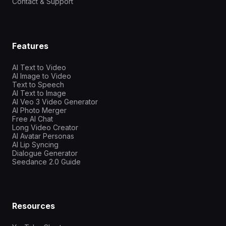
Contact & Support
Features
AI Text to Video
AI Image to Video
Text to Speech
AI Text to Image
AI Veo 3 Video Generator
AI Photo Merger
Free AI Chat
Long Video Creator
AI Avatar Personas
AI Lip Syncing
Dialogue Generator
Seedance 2.0 Guide
Resources