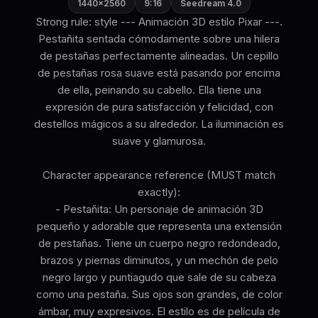
1440×2560
9:16
Seedream 4.0
Strong rule: style --- Animación 3D estilo Pixar ---.
Pestañita sentada cómodamente sobre una hilera
de pestañas perfectamente alineadas. Un cepillo
de pestañas rosa suave está pasando por encima
de ella, peinando su cabello. Ella tiene una
expresión de pura satisfacción y felicidad, con
destellos mágicos a su alrededor. La iluminación es
suave y glamurosa.
Character appearance reference (MUST match
exactly):
- Pestañita: Un personaje de animación 3D
pequeño y adorable que representa una extensión
de pestañas. Tiene un cuerpo negro redondeado,
brazos y piernas diminutos, y un mechón de pelo
negro largo y puntiagudo que sale de su cabeza
como una pestaña. Sus ojos son grandes, de color
ámbar, muy expresivos. El estilo es de película de