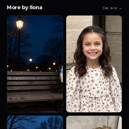
More by Ilona
См. все →