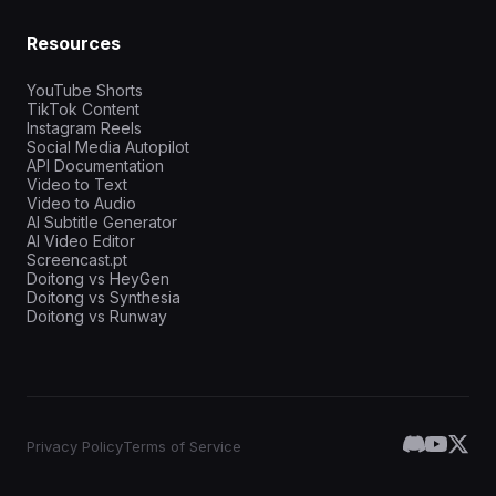
Resources
YouTube Shorts
TikTok Content
Instagram Reels
Social Media Autopilot
API Documentation
Video to Text
Video to Audio
AI Subtitle Generator
AI Video Editor
Screencast.pt
Doitong vs HeyGen
Doitong vs Synthesia
Doitong vs Runway
Privacy Policy
Terms of Service