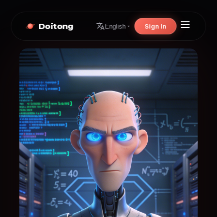
Doitong
Sign In
English