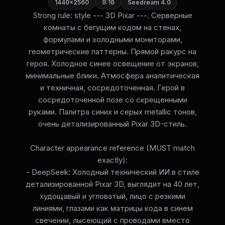
1440×2560
9:16
Seedream 4.0
Strong rule: style --- 3D Pixar ---. Серверные
комнаты с бегущим кодом на стенах,
формулами и холодными мониторами,
геометрические паттерны. Прямой ракурс на
героя. Холодное синее освещение от экранов,
минимальные блики. Атмосфера аналитическая
и техничная, сосредоточенная. Герой в
сосредоточенной позе со скрещенными
руками. Палитра синих и серых metallic тонов,
очень детализированный Pixar 3D-стиль.
Character appearance reference (MUST match
exactly):
- DeepSeek: Холодный технический ИИ в стиле
детализированной Pixar 3D, выглядит на 40 лет,
худощавый и угловатый, лицо с резкими
линиями, глазами как матрицы кода в синем
свечении, лысеющий с проводами вместо