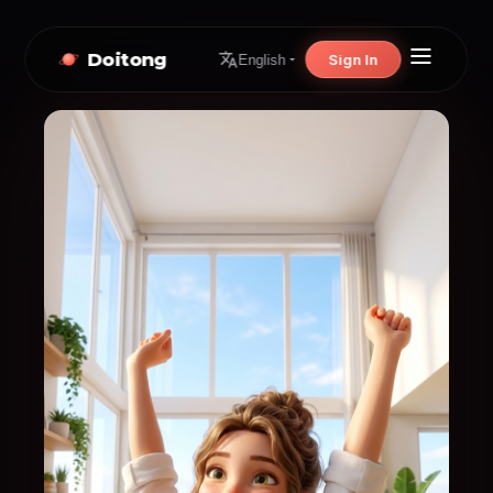
Doitong
Sign In
English