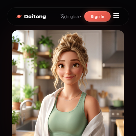
Doitong
Sign In
English